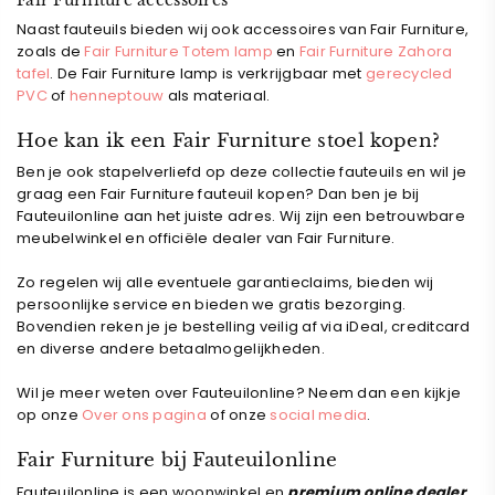
Fair Furniture accessoires
Naast fauteuils bieden wij ook accessoires van Fair Furniture,
zoals de
Fair Furniture Totem lamp
en
Fair Furniture Zahora
tafel
. De Fair Furniture lamp is verkrijgbaar met
gerecycled
PVC
of
henneptouw
als materiaal.
Hoe kan ik een Fair Furniture stoel kopen?
Ben je ook stapelverliefd op deze collectie fauteuils
en wil je
graag een Fair Furniture fauteuil kopen? Dan ben je bij
Fauteuilonline aan het juiste adres. Wij zijn een betrouwbare
meubelwinkel en officiële dealer van Fair Furniture
.
Zo regelen wij alle eventuele garantieclaims, bieden wij
persoonlijke service en bieden we gratis bezorging.
Bovendien reken je je bestelling veilig af via iDeal, creditcard
en diverse andere betaalmogelijkheden.
Wil je meer weten over Fauteuilonline? Neem dan een kijkje
op onze
Over ons pagina
of onze
social media
.
Fair Furniture bij Fauteuilonline
Fauteuilonline is een woonwinkel en
premium online dealer