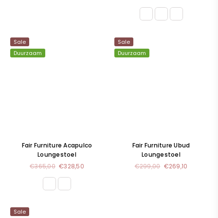
prijs
prijs
Sale
Sale
Duurzaam
Duurzaam
Fair Furniture Acapulco
Fair Furniture Ubud
Loungestoel
Loungestoel
Normale
Normale
€365,00
€328,50
€299,00
€269,10
prijs
prijs
Sale