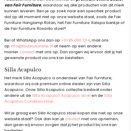
van Fair Furniture
, waardoor wij alle producten van dit merk
kunnen leveren. Ben je op zoek naar een specifiek product
dat op dit moment niet op onze website staat, zoals de
Fair
Furniture Hanglamp Rotan, het Fair Furniture Xalapa bankje of
de Fair Furniture Rosarito stoel?
Bel of WhatsApp ons dan op
+31 85 060 1214
, mail ons
op
info@fauteuilonline.nl
of neem op een andere
manier
contact
met ons op. Dan zorgen wij ervoor dat jij het
gewenste product via ons kan bestellen.
Silla Acapulco
Het merk Silla Acapulco is onderdeel van Fair Furniture,
waardoor wij ook premium online dealer zijn van Silla
Acapulco. Onze Silla Acapulco collectie bestaat onder
andere uit de
Silla Acapulco Acapulco stoel
en de
Silla
Acapulco Condesa stoel
.
Wil je graag een Silla Acapulco stoel kopen die niet op onze
website staat? Ook dan kan je
contact
met ons opnemen,
dan gaan wij ervoor zorgen dat jij het product bij ons kan
bestellen.