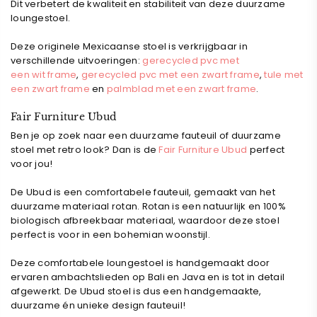
Dit verbetert de kwaliteit en stabiliteit van deze duurzame
loungestoel.
Deze originele Mexicaanse stoel is verkrijgbaar in
verschillende uitvoeringen:
gerecycled pvc met
een wit frame
,
gerecycled pvc met een zwart frame
,
tule met
een zwart frame
en
palmblad met een zwart frame
.
Fair Furniture Ubud
Ben je op zoek naar een duurzame fauteuil of duurzame
stoel met retro look? Dan is de
Fair Furniture Ubud
perfect
voor jou!
De Ubud is een comfortabele fauteuil, gemaakt van het
duurzame materiaal rotan. Rotan is een natuurlijk en 100%
biologisch afbreekbaar materiaal, waardoor deze stoel
perfect is voor in een bohemian woonstijl.
Deze comfortabele loungestoel is handgemaakt door
ervaren ambachtslieden op Bali en Java en is tot in detail
afgewerkt. De Ubud stoel is dus een handgemaakte,
duurzame én unieke design fauteuil!