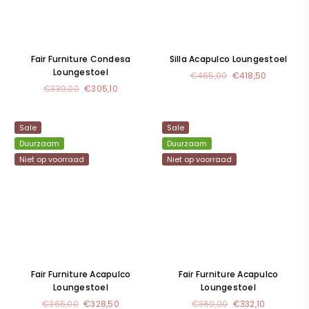
Fair Furniture Condesa
Silla Acapulco Loungestoel
Loungestoel
Normale
€465,00
€418,50
Normale
prijs
€339,00
€305,10
prijs
Sale
Sale
Duurzaam
Duurzaam
Niet op voorraad
Niet op voorraad
Fair Furniture Acapulco
Fair Furniture Acapulco
Loungestoel
Loungestoel
Normale
Normale
€365,00
€328,50
€369,00
€332,10