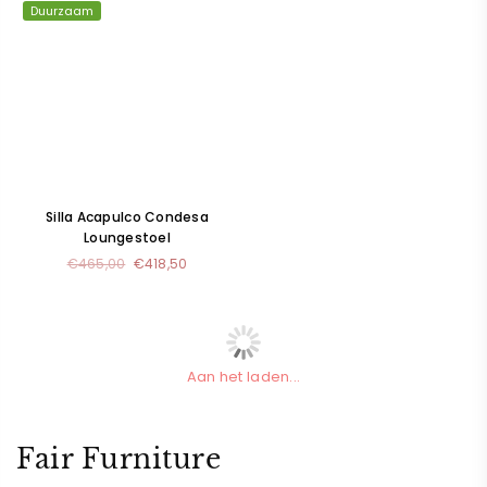
Duurzaam
Silla Acapulco Condesa
Loungestoel
Normale
€465,00
€418,50
prijs
Aan het laden...
Fair Furniture