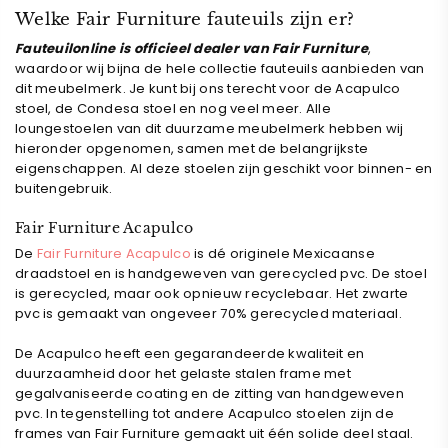
¡
Welke Fair Furniture fauteuils zijn er?
Fauteuilonline is officieel dealer van Fair Furniture
,
waardoor wij bijna de hele collectie fauteuils aanbieden van
dit meubelmerk. Je kunt bij ons terecht voor de Acapulco
stoel, de Condesa stoel en nog veel meer. Alle
loungestoelen
van dit duurzame meubelmerk hebben wij
hieronder opgenomen, samen met de belangrijkste
eigenschappen.
Al deze stoelen zijn geschikt voor binnen- en
buitengebruik.
Fair Furniture Acapulco
De
Fair Furniture Acapulco
is dé originele Mexicaanse
draadstoel en is handgeweven van gerecycled pvc. De stoel
is gerecycled, maar ook opnieuw recyclebaar. Het zwarte
pvc is gemaakt van ongeveer
70% gerecycled materiaal.
De Acapulco heeft een gegarandeerde kwaliteit en
duurzaamheid door het gelaste stalen frame met
gegalvaniseerde coating en de zitting van handgeweven
pvc. In tegenstelling tot andere Acapulco stoelen zijn de
frames van Fair Furniture gemaakt uit één solide deel staal.