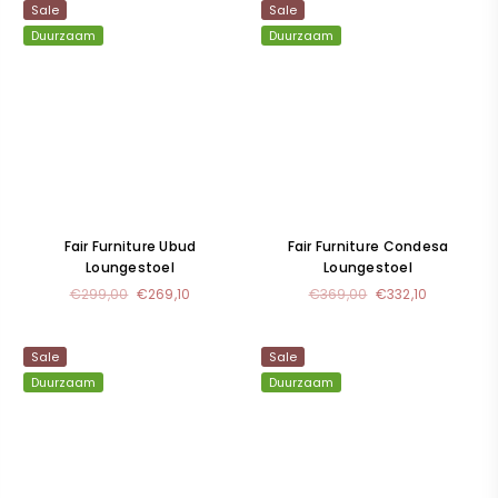
Sale
Sale
Duurzaam
Duurzaam
Fair Furniture Ubud
Fair Furniture Condesa
Loungestoel
Loungestoel
Normale
Normale
€299,00
€269,10
€369,00
€332,10
prijs
prijs
Sale
Sale
Duurzaam
Duurzaam