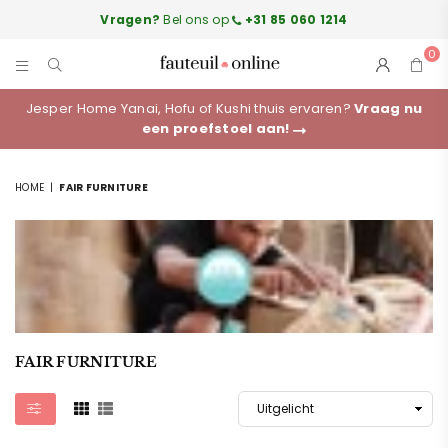
Vragen?
Bel ons op
+31 85 060 1214
0
FAUTEUILONLINE.NL
Jesper Home Yanai, Hofu of Kushi thuis ervaren?
Vraag nu
een proefstoel aan!
HOME
|
FAIR FURNITURE
FAIR FURNITURE