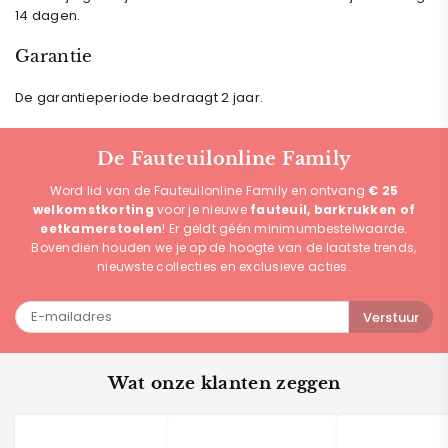
14 dagen.
Garantie
De garantieperiode bedraagt 2 jaar.
De Fauteuilonline Family
Word lid van de Fauteuilonline Family en ontvang
€ 25
welkomstkorting
voor je nieuwe
fauteuil, barkrukken of
eetkamerstoelen
! Er geldt géén minimumbestelwaarde.
Bovendien houden we je op de hoogte van de laatste trends,
nieuwste collecties en exclusieve acties.
Verstuur
Wat onze klanten zeggen