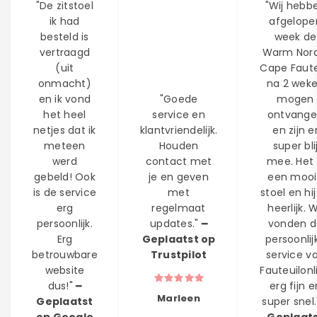
"De zitstoel
"Wij hebb
ik had
afgelope
besteld is
week de
vertraagd
Warm Nord
(uit
Cape Faute
onmacht)
na 2 wek
en ik vond
"Goede
mogen
het heel
service en
ontvang
netjes dat ik
klantvriendelijk.
en zijn e
meteen
Houden
super bli
werd
contact met
mee. Het 
gebeld! Ook
je en geven
een moo
is de service
met
stoel en hij
erg
regelmaat
heerlijk. W
persoonlijk.
updates." ━
vonden d
Erg
Geplaatst op
persoonlij
betrouwbare
Trustpilot
service v
website
Fauteuilonl
dus!" ━
erg fijn e
Marleen
Geplaatst
super snel.