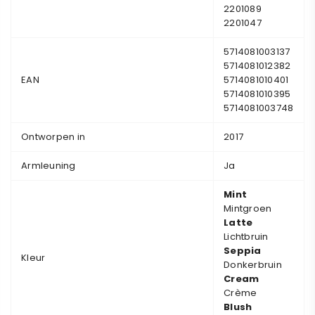
2201089
2201047
5714081003137
5714081012382
EAN
5714081010401
5714081010395
5714081003748
Ontworpen in
2017
Armleuning
Ja
Mint
Mintgroen
Latte
Lichtbruin
Seppia
Kleur
Donkerbruin
Cream
Crème
Blush