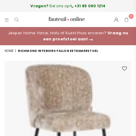
Vragen?
Bel ons op
+31 85 060 1214
0
FAUTEUILONLINE.NL
Jesper Home Yanai, Hofu of Kushi thuis ervaren?
Vraag nu
een proefstoel aan!
HOME
|
RICHMOND INTERIORS FALLON EETKAMERSTOEL