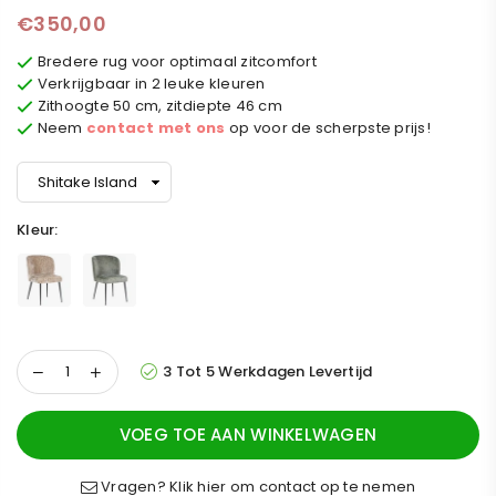
€350,00
Normale
prijs
Bredere rug voor optimaal zitcomfort
Verkrijgbaar in 2 leuke kleuren
Zithoogte 50 cm, zitdiepte 46 cm
Neem
contact met ons
op voor de scherpste prijs!
Kleur:
3 Tot 5 Werkdagen Levertijd
VOEG TOE AAN WINKELWAGEN
Vragen? Klik hier om contact op te nemen