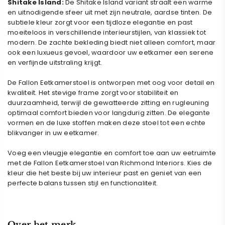
Shitake Island:
De Shitake Island variant straalt een warme
en uitnodigende sfeer uit met zijn neutrale, aardse tinten. De
subtiele kleur zorgt voor een tijdloze elegantie en past
moeiteloos in verschillende interieurstijlen, van klassiek tot
modern. De zachte bekleding biedt niet alleen comfort, maar
ook een luxueus gevoel, waardoor uw eetkamer een serene
en verfijnde uitstraling krijgt.
De Fallon Eetkamerstoel is ontworpen met oog voor detail en
kwaliteit. Het stevige frame zorgt voor stabiliteit en
duurzaamheid, terwijl de gewatteerde zitting en rugleuning
optimaal comfort bieden voor langdurig zitten. De elegante
vormen en de luxe stoffen maken deze stoel tot een echte
blikvanger in uw eetkamer.
Voeg een vleugje elegantie en comfort toe aan uw eetruimte
met de Fallon Eetkamerstoel van Richmond Interiors. Kies de
kleur die het beste bij uw interieur past en geniet van een
perfecte balans tussen stijl en functionaliteit.
Over het merk