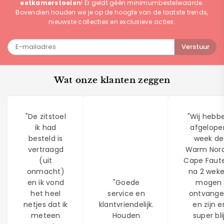
eetkamerstoelen
! Er geldt géén minimumbestelwaarde.
Bovendien houden we je op de hoogte van de laatste trends,
nieuwste collecties en exclusieve acties.
Verstuur
Wat onze klanten zeggen
"De zitstoel
"Wij hebb
ik had
afgelope
besteld is
week de
vertraagd
Warm Nord
(uit
Cape Faute
onmacht)
na 2 wek
en ik vond
"Goede
mogen
het heel
service en
ontvang
netjes dat ik
klantvriendelijk.
en zijn e
meteen
Houden
super bli