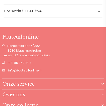
Hoe werkt iDEAL in3?
Fauteuilonline
Herdersstraat 5/002
3630 Maasmechelen
Let op, dit is ons kantooradres
+31 85 060 1214
info@fauteuilonline.nl
Onze service
Over ons
Onze collectie