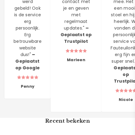
werd
contact met
mee. Het 
gebeld! Ook
je en geven
een moo
is de service
met
stoel en hij
erg
regelmaat
heerlijk. W
persoonlijk.
updates." ━
vonden d
Erg
Geplaatst op
persoonlij
betrouwbare
Trustpilot
service v
website
Fauteuilonl
dus!" ━
erg fijn e
Marleen
Geplaatst
super snel.
op Google
Geplaat
op
Trustpil
Penny
Nicole
Recent bekeken