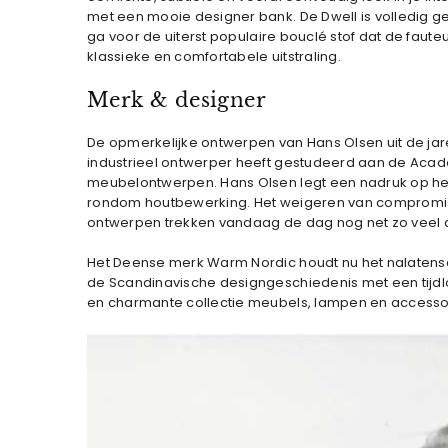
met een mooie designer bank. De Dwell is volledig gest
ga voor de uiterst populaire bouclé stof dat de fauteu
klassieke en comfortabele uitstraling.
Merk & designer
De opmerkelijke ontwerpen van Hans Olsen uit de jar
industrieel ontwerper heeft gestudeerd aan de Acade
meubelontwerpen. Hans Olsen legt een nadruk op het u
rondom houtbewerking. Het weigeren van compromissen
ontwerpen trekken vandaag de dag nog net zo veel 
Het Deense merk Warm Nordic houdt nu het nalatensc
de Scandinavische designgeschiedenis met een tijdloze
en charmante collectie meubels, lampen en accessoi