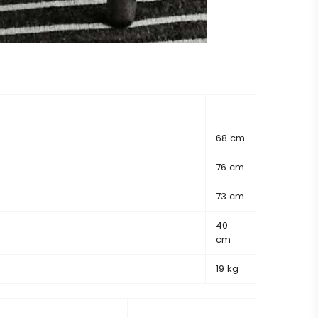
68 cm
76 cm
73 cm
40
cm
19 kg