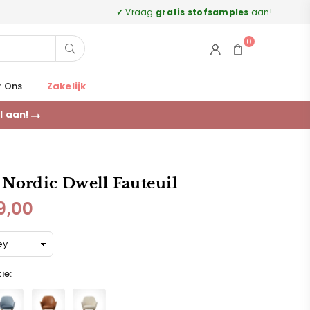
✓
Vraag
gratis stofsamples
aan!
0
Zoek
r Ons
Zakelijk
l aan!
Nordic Dwell Fauteuil
9,00
ie: