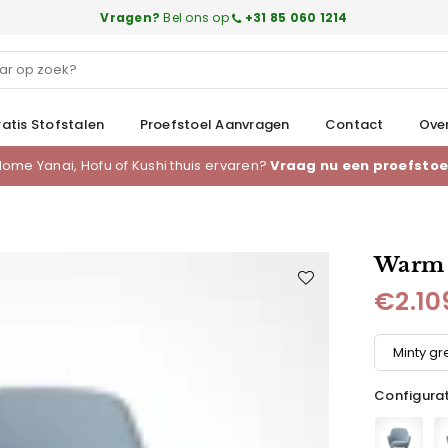
Vragen?
Bel ons op
+31 85 060 1214
atis Stofstalen
Proefstoel Aanvragen
Contact
Ove
ome Yanai, Hofu of Kushi thuis ervaren?
Vraag nu een proefstoe
Warm 
€2.10
Normale
prijs
Configurat