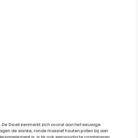
n. De Dwell kenmerkt zich vooral aan het eeuwige
ragen de slanke, ronde massief houten poten bij aan
 designelement is, is hij ook eenvoudig te combineren