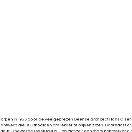
ontworpen in 1956 door de veelgeprezen Deense architect Hans Olse
ntwerp die je uitnodigen om lekker te blijven zitten. Daarnaast d
nterieur. Hoewel de Dwell fauteuil op zichzelf een mooi kenmerkend