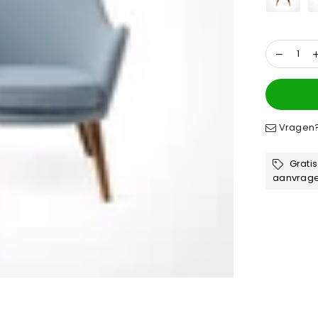
â
Vragen? 
Gratis
aanvrag