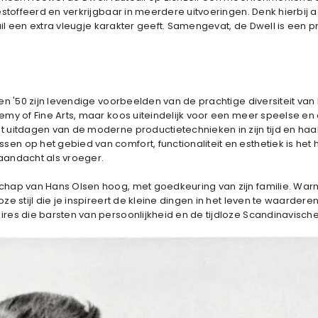
offeerd en verkrijgbaar in meerdere uitvoeringen. Denk hierbij aan 
il een extra vleugje karakter geeft. Samengevat, de Dwell is een pra
en '50 zijn levendige voorbeelden van de prachtige diversiteit v
my of Fine Arts, maar koos uiteindelijk voor een meer speelse en
itdagen van de moderne productietechnieken in zijn tijd en haald
 op het gebied van comfort, functionaliteit en esthetiek is het 
aandacht als vroeger.
hap van Hans Olsen hoog, met goedkeuring van zijn familie. Warm
 stijl die je inspireert de kleine dingen in het leven te waardere
res die barsten van persoonlijkheid en de tijdloze Scandinavisch