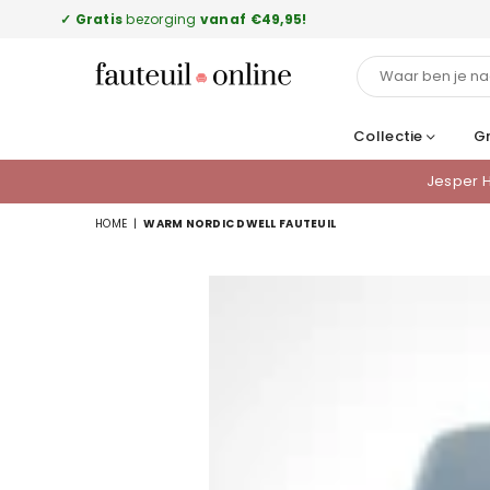
✓
Gratis
bezorging
vanaf €49,95!
FAUTEUILONLINE.NL
Collectie
Gr
Jesper H
HOME
|
WARM NORDIC DWELL FAUTEUIL