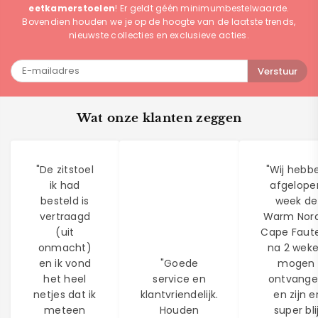
eetkamerstoelen
! Er geldt géén minimumbestelwaarde.
Bovendien houden we je op de hoogte van de laatste trends,
nieuwste collecties en exclusieve acties.
Verstuur
Wat onze klanten zeggen
"De zitstoel
"Wij hebb
ik had
afgelope
besteld is
week de
vertraagd
Warm Nord
(uit
Cape Faute
onmacht)
na 2 wek
en ik vond
"Goede
mogen
het heel
service en
ontvang
netjes dat ik
klantvriendelijk.
en zijn e
meteen
Houden
super bli