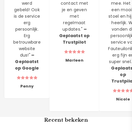
werd
contact met
mee. Het 
gebeld! Ook
je en geven
een moo
is de service
met
stoel en hij
erg
regelmaat
heerlijk. W
persoonlijk.
updates." ━
vonden d
Erg
Geplaatst op
persoonlij
betrouwbare
Trustpilot
service v
website
Fauteuilonl
dus!" ━
erg fijn e
Marleen
Geplaatst
super snel.
op Google
Geplaat
op
Trustpil
Penny
Nicole
Recent bekeken