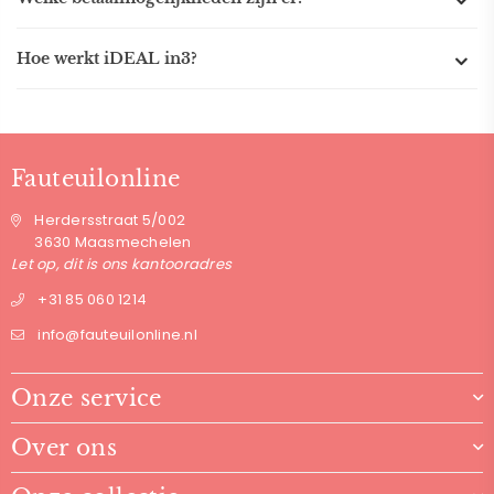
Hoe werkt iDEAL in3?
Fauteuilonline
Herdersstraat 5/002
3630 Maasmechelen
Let op, dit is ons kantooradres
+31 85 060 1214
info@fauteuilonline.nl
Onze service
Over ons