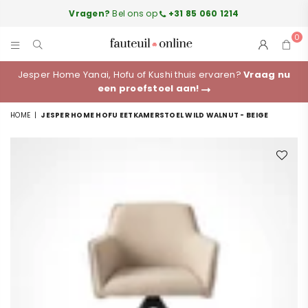
Vragen?
Bel ons op
+31 85 060 1214
0
FAUTEUILONLINE.NL
Jesper Home Yanai, Hofu of Kushi thuis ervaren?
Vraag nu
een proefstoel aan!
HOME
|
JESPER HOME HOFU EETKAMERSTOEL WILD WALNUT - BEIGE