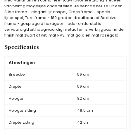
kleurvarianten en combineer jouw favoriete zitting met een
van twintig mogelijke onderstellen. Je hebt de keuze uit een
Slide frame - elegant lijnenspel, Cross frame - speels
lijnenspel, Turn frame - 180 graden draaibaar, of Beehive
frame - gespiegeld hexagoon. Ieder onderstel is
vervaardigd uit hoogwaardig metaal en is verkrijgbaar in de
finish mat zwart of wit, mat RVS, mat gold en mat rosegold.
Specificaties
Afmetingen
Breedte
59 cm
Diepte
59 cm
Hoogte
82 cm
Hoogte zitting
48,5 cm
Diepte zitting
42 cm