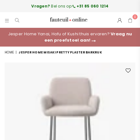
Vragen?
Bel ons op
+31 85 060 1214
0
FAUTEUILONLINE.NL
Jesper Home Yanai, Hofu of Kushi thuis ervaren?
Vraag nu
een proefstoel aan!
HOME
|
JESPER HOME MISAKI PRETTY PLASTER BARKRUK