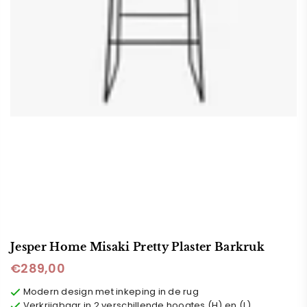
Jesper Home Misaki Pretty Plaster Barkruk
€289,00
Normale
prijs
Modern design met inkeping in de rug
Verkrijgbaar in 2 verschillende hoogtes (H) en (L)