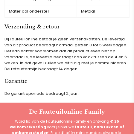
Materiaal onderstel
Metaal
Verzending & retour
Bij Fauteuilonline betaal je geen verzendkosten. De levertijd
van dit product bedraagt normaal gezien 3 tot 5 werkdagen.
Het kan echter voorkomen dat dit product even niet op
voorraad is, de levertijd bedraagt dan vaak tussen de 4 en 6
weken. In dat geval zullen we dit tijdig met je communiceren.
De retourtermijn bedraagt 14 dagen.
Garantie
De garantieperiode bedraagt 2 jaar.
De Fauteuilonline Family
Word lid van de Fauteuilonline Family en ontvang
€ 25
welkomstkorting
voor je nieuwe
fauteuil, barkrukken of
eetkamerstoelen
! Er geldt géén minimumbestelwaarde.