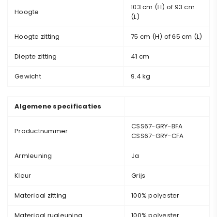
¡
103 cm (H) of 93 cm
Hoogte
(L)
Hoogte zitting
75 cm (H) of 65 cm (L)
Diepte zitting
41 cm
Gewicht
9.4 kg
Algemene specificaties
CSS67-GRY-BFA
Productnummer
CSS67-GRY-CFA
Armleuning
Ja
Kleur
Grijs
Materiaal zitting
100% polyester
Materiaal rugleuning
100% polyester