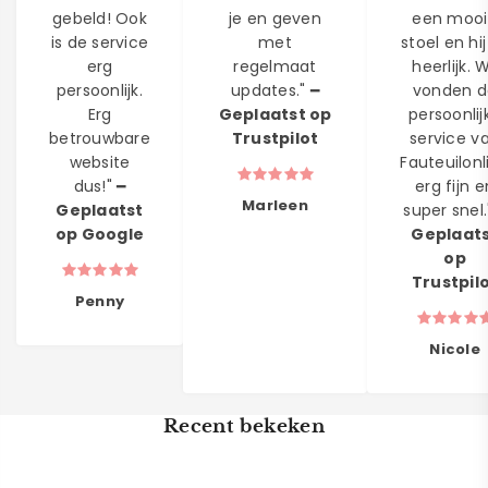
gebeld! Ook
je en geven
een moo
is de service
met
stoel en hij
erg
regelmaat
heerlijk. W
persoonlijk.
updates." ━
vonden d
Erg
Geplaatst op
persoonlij
betrouwbare
Trustpilot
service v
website
Fauteuilonl
dus!" ━
erg fijn e
Marleen
Geplaatst
super snel.
op Google
Geplaat
op
Trustpil
Penny
Nicole
Recent bekeken