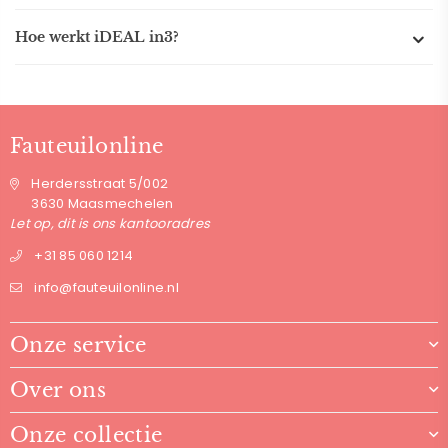
Hoe werkt iDEAL in3?
Fauteuilonline
Herdersstraat 5/002
3630 Maasmechelen
Let op, dit is ons kantooradres
+31 85 060 1214
info@fauteuilonline.nl
Onze service
Over ons
Onze collectie