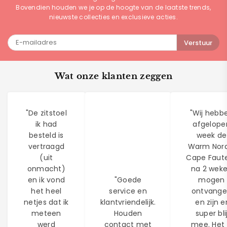
Bovendien houden we je op de hoogte van de laatste trends,
nieuwste collecties en exclusieve acties.
Verstuur
Wat onze klanten zeggen
"De zitstoel
"Wij hebb
ik had
afgelope
besteld is
week de
vertraagd
Warm Nord
(uit
Cape Faute
onmacht)
na 2 wek
en ik vond
"Goede
mogen
het heel
service en
ontvang
netjes dat ik
klantvriendelijk.
en zijn e
meteen
Houden
super bli
werd
contact met
mee. Het 