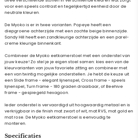
twee verschillende stoffen in verschillende kleuren wat zorgt
voor een speels contrast en tegelijkertijd eenheid door de
neutrale kleuren.
De Myoko is er in twee varianten. Popeye heeft een
diepgroene achterzijde met een zachte beige binnenzijde.
Sandy Hill heeft een zandkleurige achterzijde en een parel-
creme kleurige binnenkant.
Combineer de Myoko eetkamerstoel met een onderstel van
jouw keuze! Zo stel je je eigen stoel samen: kies een van de
kleurvarianten van jouw favoriete zitting en combineer met
een van twintig mogelijke onderstellen. Je hebt de keuze uit
een Slide frame - elegant lijnenspel, Cross frame - speels
lijnenspel, Turn frame - 180 graden draaibaar, of Beehive
frame - gespiegeld hexagoon.
Ieder onderstel is vervaardigd uit hoogwaardig metaal en is
verkrijgbaar in de finish mat zwart of wit, mat RVS, mat gold en
mat rose. De Myoko eetkamerstoel is eenvoudig te
monteren.
Specificaties