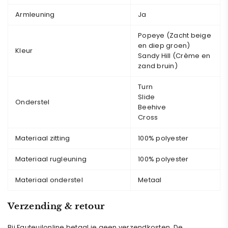
Armleuning
Ja
Popeye (Zacht beige
en diep groen)
Kleur
Sandy Hill (Crème en
zand bruin)
Turn
Slide
Onderstel
Beehive
Cross
Materiaal zitting
100% polyester
Materiaal rugleuning
100% polyester
Materiaal onderstel
Metaal
Verzending & retour
Bij Fauteuilonline betaal je geen verzendkosten. De