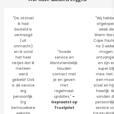
"De zitstoel
"Wij hebb
ik had
afgelope
besteld is
week de
vertraagd
Warm Nord
(uit
Cape Faute
onmacht)
na 2 wek
en ik vond
"Goede
mogen
het heel
service en
ontvang
netjes dat ik
klantvriendelijk.
en zijn e
meteen
Houden
super bli
werd
contact met
mee. Het 
gebeld! Ook
je en geven
een moo
is de service
met
stoel en hij
erg
regelmaat
heerlijk. W
persoonlijk.
updates." ━
vonden d
Erg
Geplaatst op
persoonlij
betrouwbare
Trustpilot
service v
website
Fauteuilonl