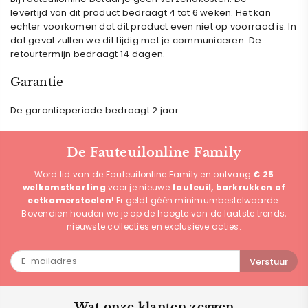
levertijd van dit product bedraagt 4 tot 6 weken. Het kan
echter voorkomen dat dit product even niet op voorraad is. In
dat geval zullen we dit tijdig met je communiceren.
De
retourtermijn bedraagt 14 dagen.
Garantie
De garantieperiode bedraagt 2 jaar.
De Fauteuilonline Family
Word lid van de Fauteuilonline Family en ontvang
€ 25
welkomstkorting
voor je nieuwe
fauteuil, barkrukken of
eetkamerstoelen
! Er geldt géén minimumbestelwaarde.
Bovendien houden we je op de hoogte van de laatste trends,
nieuwste collecties en exclusieve acties.
Verstuur
Wat onze klanten zeggen